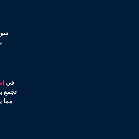
سواء
ي
في
إس
تجمع بي
مما ي