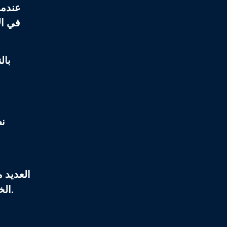
عندما
في ال
بال
نظ
العديد م
الخارجية المقاومة للصدمات، مما يضمن استمرارها لفترة أطول والحفاظ على موثوقيتها خلال الأحداث المتعددة.