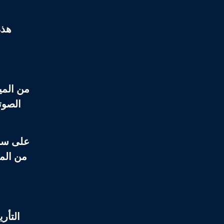
هذه
من المي
الصوت
على سبي
من الم
التأر