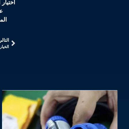
اختيار
عل
الم
التالي
لماذا يع