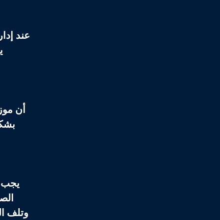
عند إدار
ي
أن
موز
بشكل
يجب أ
الصو
وتلف ال