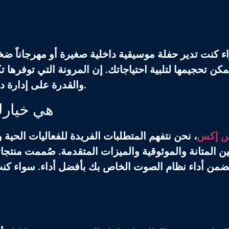
 كنت تدير حفلة موسيقية داخلية صغيرة أو مهرجاناً ضخم
مكن تحجيمها لتلبية احتياجاتك. إن المرونة التي توفرها 
والقدرة على إدارة دوائر متعددة تجعلها أداة لا غنى عنها لأي مهندس صوت.
لماذا SX هي
 إكس
، نحن نتفهم المتطلبات الفريدة للفعاليات الحي
ن المتانة والموثوقية والميزات المتقدمة. صُممت منتجا
ضمن أداء نظام الصوت الخاص بك بأفضل أداء. سواء كنت 