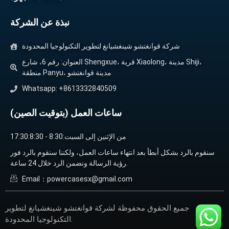
نبذة عن الشركة
شركة قوانغتشو شينغشيانغ لتطوير التكنولوجيا المحدودة
العنوان: رقم 6، شارع Shengxue، قرية Xiaolong، مدينة Shiji،
منطقة Panyu، مدينة قوانغتشو
Whatsapp: +8613332840509
ساعات العمل (بتوقيت الصين)
من الإثنين إلى السبت:8:30 - 17:30:8:30
سنقوم بالرد بشكل أبطأ بعد انتهاء ساعات العمل، ولكننا سنقوم بالرد فور
رؤية الرسالة ونضمن الرد خلال 24 ساعة.
Email：powercasesx@gmail.com
جميع الحقوق محفوظة لشركة قوانغتشو شينغشيانغ لتطوير
التكنولوجيا المحدودة.