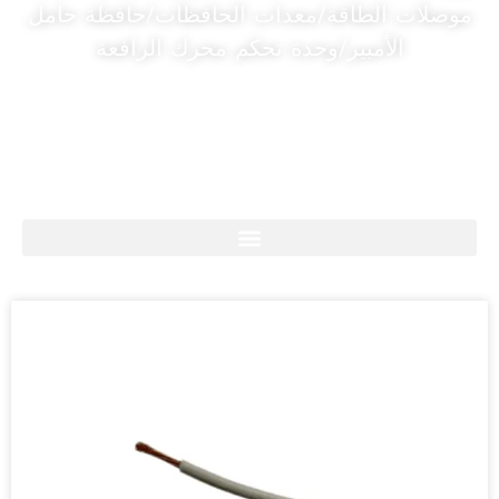
موصلات الطاقة/معدات الحافظات/حافظة حامل
الأمبير/وحدة تحكم محرك الرافعة