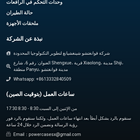
وحدات التحكم في الرافعات
حالة الطيران
ملحقات الأجهزة
نبذة عن الشركة
شركة قوانغتشو شينغشيانغ لتطوير التكنولوجيا المحدودة
العنوان: رقم 6، شارع Shengxue، قرية Xiaolong، مدينة Shiji،
منطقة Panyu، مدينة قوانغتشو
Whatsapp: +8613332840509
ساعات العمل (بتوقيت الصين)
من الإثنين إلى السبت:8:30 - 17:30:8:30
سنقوم بالرد بشكل أبطأ بعد انتهاء ساعات العمل، ولكننا سنقوم بالرد فور
رؤية الرسالة ونضمن الرد خلال 24 ساعة.
Email：powercasesx@gmail.com