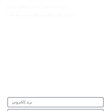
مراقبة التغيرات في الجهد والتيار
5. حقيبة رف مقاومة للصدمات معبأة
Please submit your
information
We will reply to you with a quote for your
customized product within 24 hours. It
would be best to provide a mobile phone
number that can be used to add you on
WhatsApp.