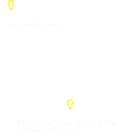
خدمة ما بعد البيع
خدمة الضمان لدينا هي سنة واحدة ويمكننا
تقديم دعم مختلف. إذا كانت هذه مشكلتنا،
يُرجى الاتصال بنا لحلها.
Minimum Order Quantity For
Different Products