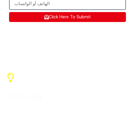
Click Here To Submit
خدمات SX
وقت الإنتاج
اعتمادًا على الكمية، يكون وقت الإنتاج
العام من 7 إلى 15 يومًا، ويعتمد وقت