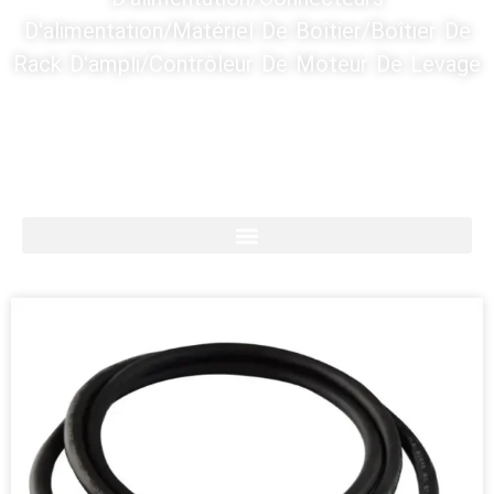
D'alimentation/Matériel De Boîtier/Boîtier De
Rack D'ampli/Contrôleur De Moteur De Levage