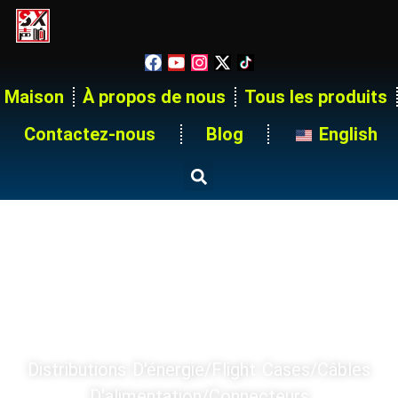
Maison
À propos de nous
Tous les produits
Contactez-nous
Blog
English
Maison
Produits
SÉRIE DE PRODUITS SX
Distributions D'énergie/Flight Cases/Câbles
D'alimentation/Connecteurs