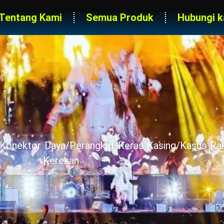
Tentang Kami
Semua Produk
Hubungi k
a/Konektor Daya/Perangkat Keras Kasing/Kasus R
Kerekan