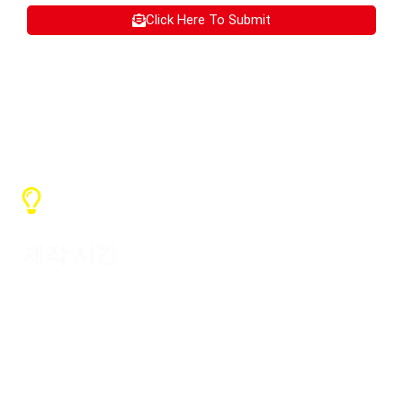
Click Here To Submit
SX 서비스
제작 시간
수량에 따라 일반적인 제작 기간은 7~15
일이며, 배송 시간은 도착 국가에 따라 다
릅니다.