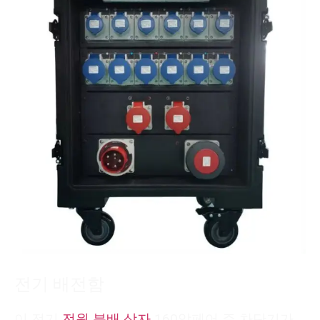
전기 배전함
이 전기
전원 분배 상자
160암페어 주 차단기가