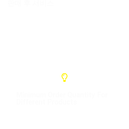
판매 후 서비스
보증 서비스는 1년이며 다양한 지원을 제
공합니다. 문제가 발생하면 당사에 문의
하여 해결해 주세요.
Minimum Order Quantity For
Different Products
Distribution box (1 unit)