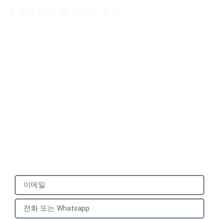
5.충격 방지 랙 케이스 포장
Please submit your
information
We will reply to you with a quote for your
customized product within 24 hours. It
would be best to provide a mobile phone
number that can be used to add you on
WhatsApp.