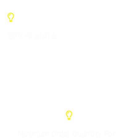
판매 후 서비스
보증 서비스는 1년이며 다양한 지원을 제
공합니다. 문제가 발생하면 당사에 문의
하여 해결해 주세요.
Minimum Order Quantity For