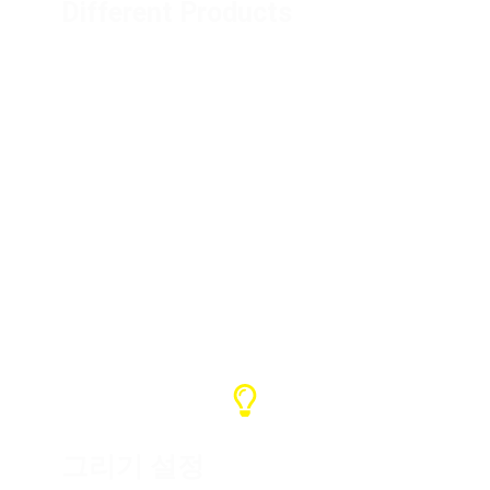
Different Products
Distribution box (1 unit)
Flight cases (10 units)
Mini distribution boxes (5 units)
Power cord (50 meters)
Crane controller (1 unit)
그리기 설정