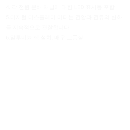
4. 각 전원 분배 채널에 대한 LED 표시등 포함
5.디지털 디스플레이 미터는 전압과 전류의 변화
를 지속적으로 관찰합니다.
6.알루미늄 랙 설치, 매우 고품질
Please submit your
information
We will reply to you with a quote for your
customized product within 24 hours. It
would be best to provide a mobile phone
number that can be used to add you on
WhatsApp.