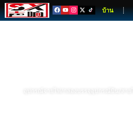
บ้าน
SX P
อุปกรณ์จ่ายไฟ/กล่องบรรจุอุปกรณ์บิน/สาย