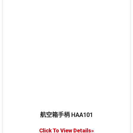
航空箱手柄 HAA101
Click To View Details»