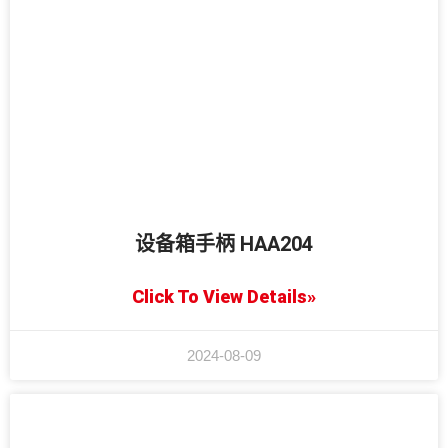
设备箱手柄 HAA204
Click To View Details»
2024-08-09