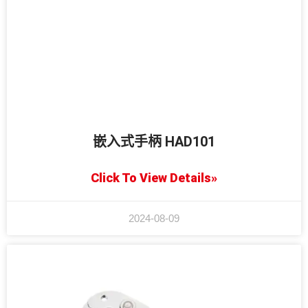
嵌入式手柄 HAD101
Click To View Details»
2024-08-09