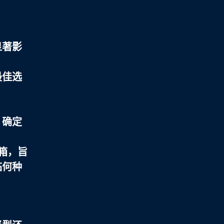
显著影
最佳选
。确定
箱，旨
临何种