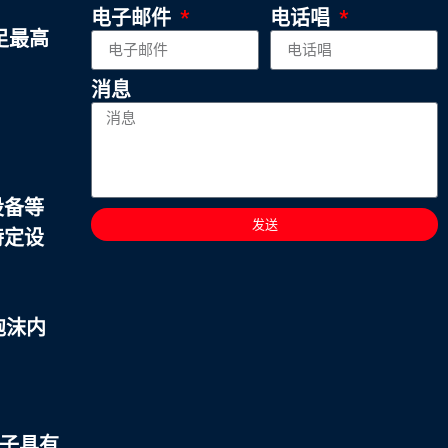
电子邮件
电话唱
足最高
消息
设备等
发送
特定设
泡沫内
子具有