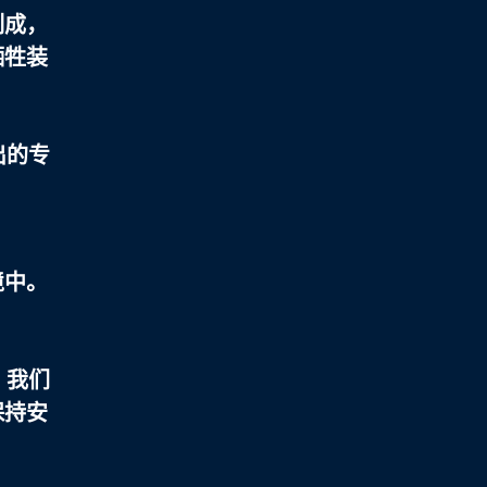
制成，
牺牲装
出的专
境中。
，我们
保持安