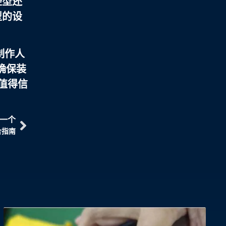
轻型还
型的设
制作人
确保装
值得信
一个
合指南