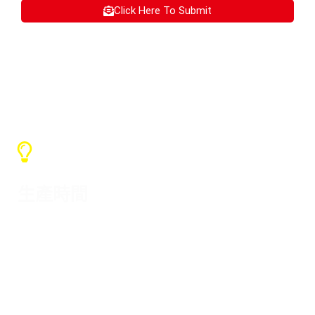
Click Here To Submit
SX 服務
生產時間
依數量而定，一般生產時間為 7-15 天，
運送時間則視運抵國家而定。