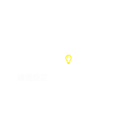
Mini distribution boxes (5 units)
Power cord (50 meters)
Crane controller (1 unit)
繪圖設定
對於特定的產品，我們會在與客戶確
認後設計圖紙並生產。我們可以客製
化您的品牌或 LOGO