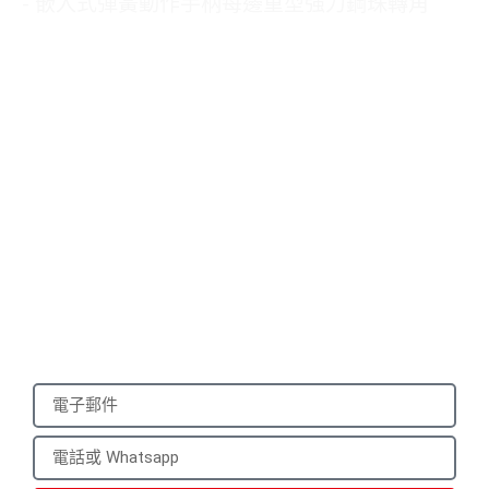
- 嵌入式彈簧動作手柄每邊重型強力鋼珠轉角
Please submit your
information
We will reply to you with a quote for your
customized product within 24 hours. It
would be best to provide a mobile phone
number that can be used to add you on
WhatsApp.