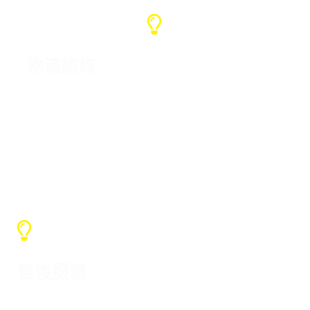
物流諮詢
如果您在中國有自己的貨運代理，我們使
用您的貨運代理，如果沒有，我們將協助
檢查貨運，不增加價格
售後服務