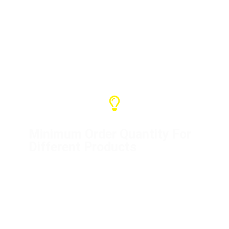
我們的保固服務為一年，並可提供各種支
援。如果是我們的問題，請與我們聯繫解
決。
Minimum Order Quantity For
Different Products
Distribution box (1 unit)
Flight cases (10 units)