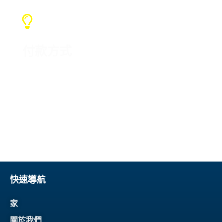
付款方式
我們通常使用T/T付款方式，大部分
是Paypal，我們也可以接受其他方
式，並及時溝通
快速導航
家
關於我們