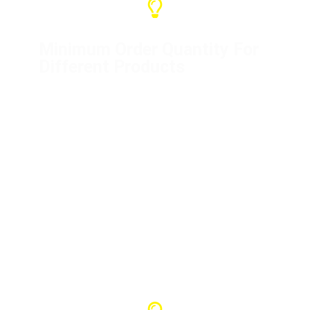
Minimum Order Quantity For
Different Products
Distribution box (1 unit)
Flight cases (10 units)
Mini distribution boxes (5 units)
Power cord (50 meters)
Crane controller (1 unit)