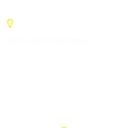
Service Nach Dem Verkauf
Unser Garantieservice beträgt ein
Jahr, und wir können verschiedene
Unterstützung anbieten. Wenn es
unser Problem ist, kontaktieren Sie
uns bitte, um es zu lösen.