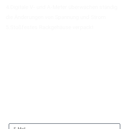
4.Digitale V- und A-Meter überwachen ständig
die Änderungen von Spannung und Strom
5.Stoßfestes Rackgehäuse verpackt
Please submit your
information
We will reply to you with a quote for your
customized product within 24 hours. It
would be best to provide a mobile phone
number that can be used to add you on
WhatsApp.