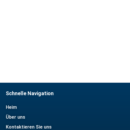
Wir verwenden in der Regel T / T
Zahlungsmethode, die meisten
von ihnen sind Paypal, können wir
auch andere Methoden
akzeptieren und kommunizieren in
der Zeit
Schnelle Navigation
Heim
Über uns
Kontaktieren Sie uns