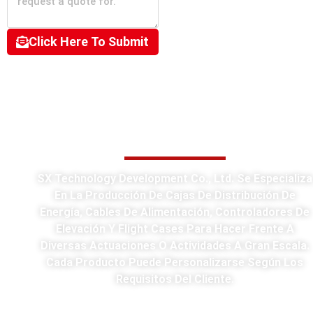
Click Here To Submit
Productos Power Distro
Equipment
SX Technology Development Co., Ltd. Se Especializa
En La Producción De Cajas De Distribución De
Energía, Cables De Alimentación, Controladores De
Elevación Y Flight Cases Para Hacer Frente A
Diversas Actuaciones O Actividades A Gran Escala.
Cada Producto Puede Personalizarse Según Los
Requisitos Del Cliente.