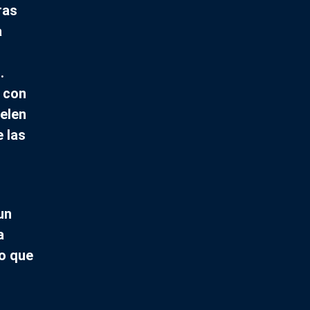
ras
a
.
 con
uelen
e las
un
a
o que