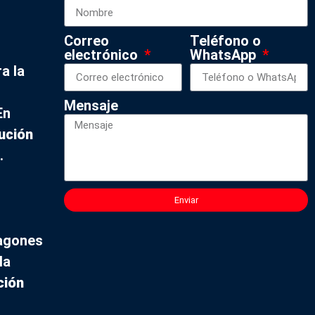
Correo
Teléfono o
electrónico
WhatsApp
a la
Mensaje
En
bución
.
Enviar
pagones
la
ción