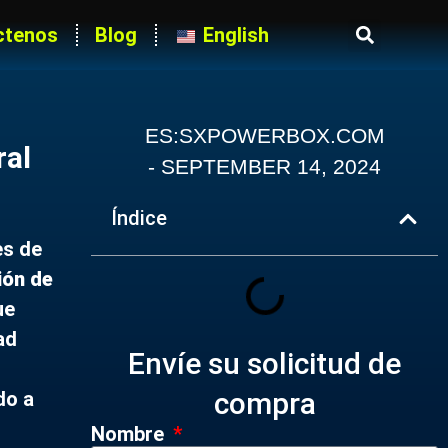
ctenos
Blog
English
ES:SXPOWERBOX.COM
ral
-
SEPTEMBER 14, 2024
Índice
es de
ión de
ue
ad
Envíe su solicitud de
compra
do a
Nombre