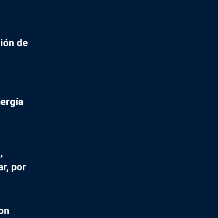
ción de
nergía
,
r, por
on