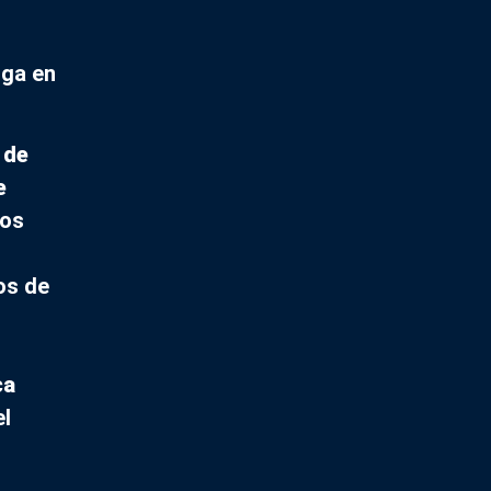
nga en
 de
e
ios
os de
ca
el