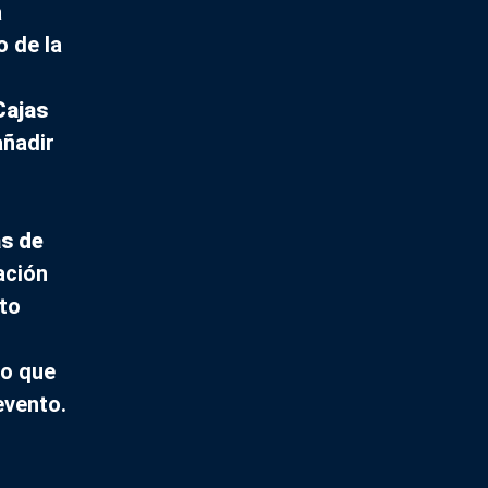
a
o de la
Cajas
añadir
as de
ación
cto
lo que
evento.