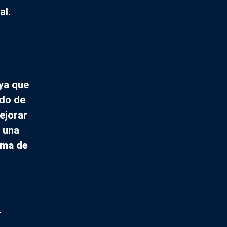
al.
 ya que
ado de
ejorar
e una
ema de
r