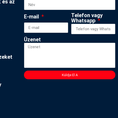
 és az
Telefon vagy
E-mail
Whatsapp
Üzenet
ezeket
Küldje El A
y