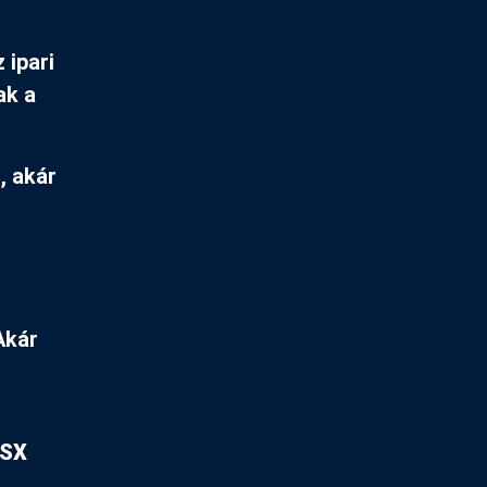
 ipari
ak a
, akár
Akár
SX