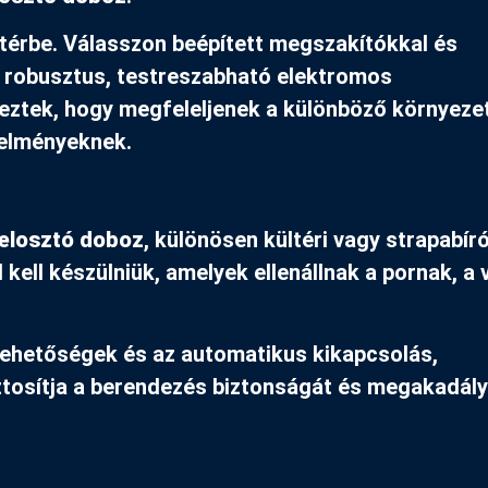
őtérbe. Válasszon beépített megszakítókkal és
robusztus, testreszabható elektromos
veztek, hogy megfeleljenek a különböző környeze
telményeknek.
elosztó doboz
, különösen kültéri vagy strapabír
ell készülniük, amelyek ellenállnak a pornak, a 
i lehetőségek és az automatikus kikapcsolás,
ztosítja a berendezés biztonságát és megakadál