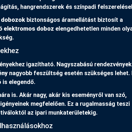
lágítás, hangrendszerek és színpadi felszerelése
ó dobozok
biztonságos áramellátást biztosít a
ó elektromos doboz
elengedhetetlen minden oly
kség.
yekhez
ényekhez igazítható. Nagyszabású rendezvények
ény
nagyobb feszültség esetén szükséges lehet.
 is elegendő.
ra is. Akár nagy, akár kis eseményről van szó,
igényeinek megfelelően. Ez a rugalmasság teszi
iváloktól az ipari munkaterületekig.
elhasználásokhoz