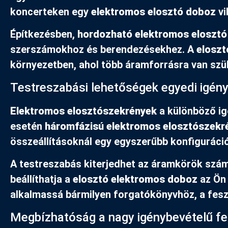
koncerteken egy
elektromos elosztó doboz
vi
Építkezésben,
hordozható elektromos eloszt
szerszámokhoz és berendezésekhez. A
eloszt
környezetben, ahol több áramforrásra van szü
Testreszabási lehetőségek egyedi igén
Elektromos elosztószekrények
a különböző ig
esetén
háromfázisú elektromos elosztószekr
összeállításoknál egy egyszerűbb konfiguráció
A testreszabás kiterjedhet az áramkörök számá
beállíthatja a
elosztó elektromos doboz
az Ön 
alkalmassá bármilyen forgatókönyvhöz, a feszt
Megbízhatóság a nagy igénybevételű f