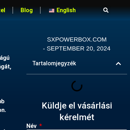
el
Blog
English
SXPOWERBOX.COM
-
SEPTEMBER 20, 2024
ságú
Tartalomjegyzék
ágát,
bb
Küldje el vásárlási
on.
kérelmét
Név