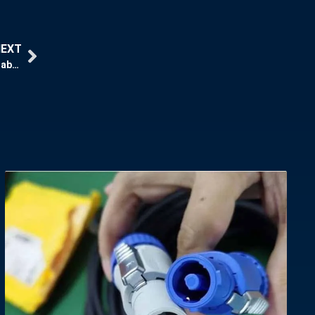
NEXT
A generátoros doboz használatának legfontosabb előnyei szabadtéri rendezvényekhez