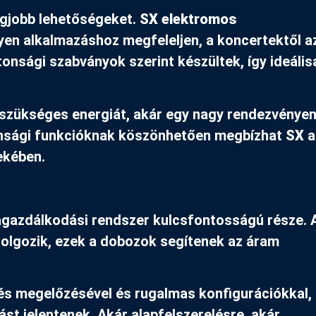
legjobb lehetőségeket.
SX elektromos
yen alkalmazáshoz megfeleljen, a koncertektől az
onsági szabványok szerint készültek, így ideális
 szükséges energiát, akár egy nagy rendezvényen
ztonsági funkcióknak köszönhetően megbízhat
SX
a
ekében.
gazdálkodási rendszer kulcsfontosságú része. 
dolgozik, ezek a dobozok segítenek az áram
elés megelőzésével és rugalmas konfigurációkkal,
st jelentenek. Akár alapfelszerelésre, akár