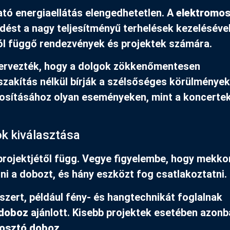
tó energiaellátás elengedhetetlen. A
elektromo
ést a nagy teljesítményű terhelések kezelésével
tól függő rendezvények és projektek számára.
 tervezték, hogy a dolgok zökkenőmentesen
akítás nélkül bírják a szélsőséges körülmények
tosításához olyan eseményeken, mint a koncerte
k kiválasztása
projektjétől függ. Vegye figyelembe, hogy mekko
ni a dobozt, és hány eszközt fog csatlakoztatni.
zert, például fény- és hangtechnikát foglalnak
 doboz
ajánlott. Kisebb projektek esetében azonb
losztó doboz
.