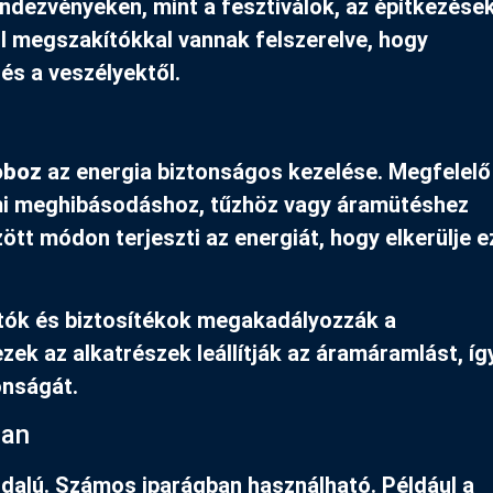
ndezvényeken, mint a fesztiválok, az építkezések
ul megszakítókkal vannak felszerelve, hogy
s a veszélyektől.
oboz
az energia biztonságos kezelése. Megfelelő
ami meghibásodáshoz, tűzhöz vagy áramütéshez
ött módon terjeszti az energiát, hogy elkerülje 
ítók és biztosítékok megakadályozzák a
zek az alkatrészek leállítják az áramáramlást, íg
onságát.
ban
dalú. Számos iparágban használható. Például a