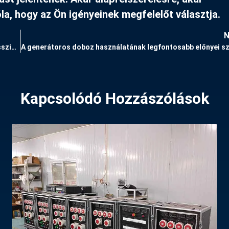
la, hogy az Ön igényeinek megfelelőt választja.
Miért az XLR kábel az előnyben részesített választás professzionális audio alkalmazásokhoz？
Kapcsolódó Hozzászólások