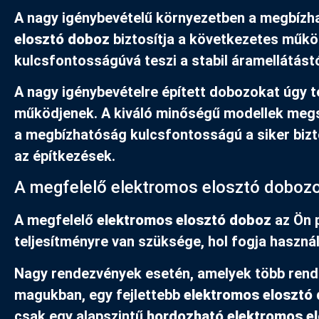
A nagy igénybevételű környezetben a megbízha
elosztó doboz
biztosítja a következetes működ
kulcsfontosságúvá teszi a stabil áramellátás
A nagy igénybevételre épített dobozokat úgy
működjenek. A kiváló minőségű modellek megsz
a megbízhatóság kulcsfontosságú a siker biz
az építkezések.
A megfelelő elektromos elosztó dobozo
A megfelelő
elektromos elosztó doboz
az Ön 
teljesítményre van szüksége, hol fogja használ
Nagy rendezvények esetén, amelyek több rends
magukban, egy fejlettebb
elektromos elosztó
csak egy alapszintű
hordozható elektromos e