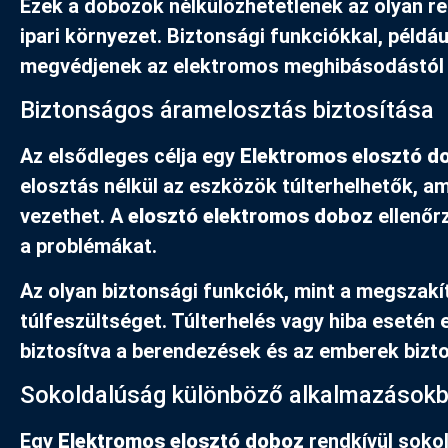
Ezek a dobozok nélkülözhetetlenek az olyan re
ipari környezet. Biztonsági funkciókkal, példá
megvédjenek az elektromos meghibásodástól é
Biztonságos áramelosztás biztosítása
Az elsődleges célja egy
Elektromos elosztó d
elosztás nélkül az eszközök túlterhelhetők, 
vezethet. A
elosztó elektromos doboz
ellenőrz
a problémákat.
Az olyan biztonsági funkciók, mint a megszak
túlfeszültséget. Túlterhelés vagy hiba esetén e
biztosítva a berendezések és az emberek bizt
Sokoldalúság különböző alkalmazások
Egy
Elektromos elosztó doboz
rendkívül sokol