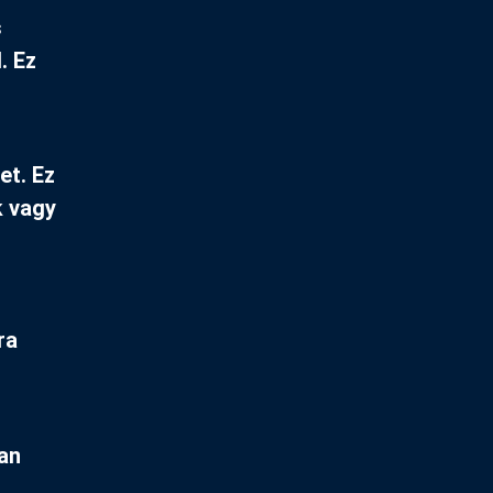
s
. Ez
et. Ez
k vagy
ra
an