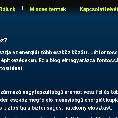
Rólunk
Minden termék
Kapcsolatfelvét
oz?
osztja az energiát több eszköz között. Létfontos
s építkezéseken. Ez a blog elmagyarázza fontoss
tosítását.
származó nagyfeszültségű áramot vesz fel és tö
inden eszköz megfelelő mennyiségű energiát kapj
 biztosítja a biztonságos, hatékony elosztást.