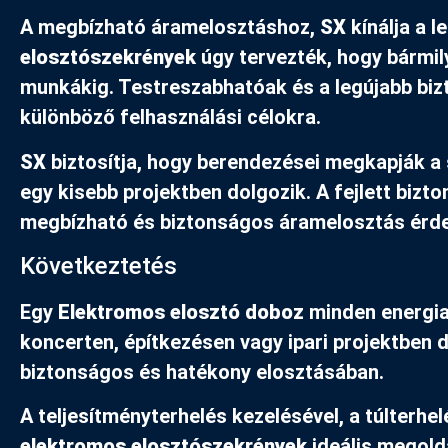
A megbízható áramelosztáshoz,
SX
kínálja a 
elosztószekrények
úgy tervezték, hogy bármil
munkákig. Testreszabhatóak és a legújabb bizt
különböző felhasználási célokra.
SX
biztosítja, hogy berendezései megkapják a
egy kisebb projektben dolgozik. A fejlett bi
megbízható és biztonságos áramelosztás érd
Következtetés
Egy
Elektromos elosztó doboz
minden energia
koncerten, építkezésen vagy ipari projektben 
biztonságos és hatékony elosztásában.
A teljesítményterhelés kezelésével, a túlterh
elektromos elosztószekrények
ideális megoldá