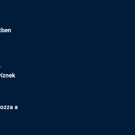
tben
ó
víznek
yozza a