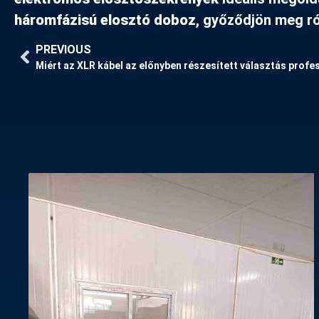
háromfázisú elosztó doboz
, győződjön meg ró
PREVIOUS