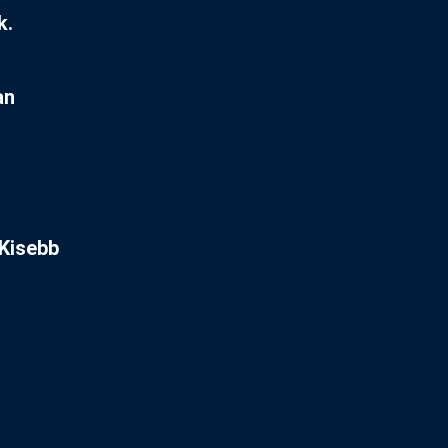
k.
an
 Kisebb