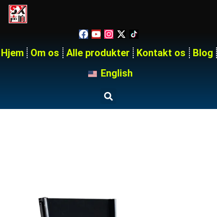
Hjem
Om os
Alle produkter
Kontakt os
Blog
English
Vejkasse Med Skuffer