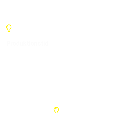
SX Services
Produktionstid
Afhængig af mængden er den
generelle produktionstid 7-15 dage,
og leveringstiden afhænger af
ankomstlandet.