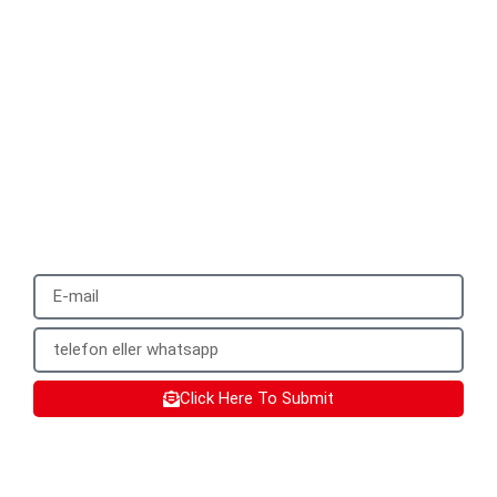
Please submit your
information
We will reply to you with a quote for your
customized product within 24 hours. It
would be best to provide a mobile phone
number that can be used to add you on
WhatsApp.
Click Here To Submit