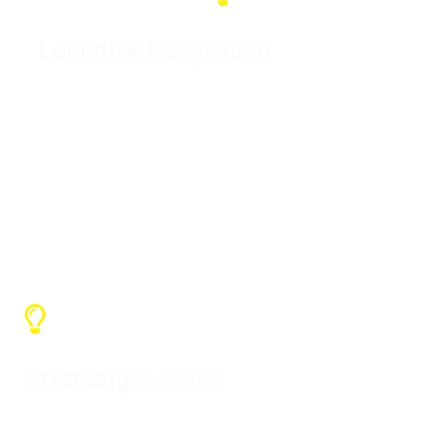
Logistisk Rådgivning
Hvis du har din egen speditør i Kina,
bruger vi din speditør, hvis ikke,
hjælper vi med at kontrollere fragten
uden at tilføje pris
Eftersalgsservice