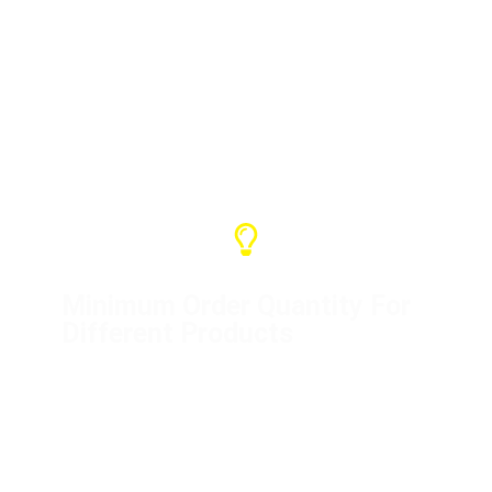
Vores garantiservice er et år, og vi kan
yde forskellige former for support.
Hvis det er vores problem, bedes du
kontakte os for at løse det.
Minimum Order Quantity For
Different Products
Distribution box (1 unit)
Flight cases (10 units)