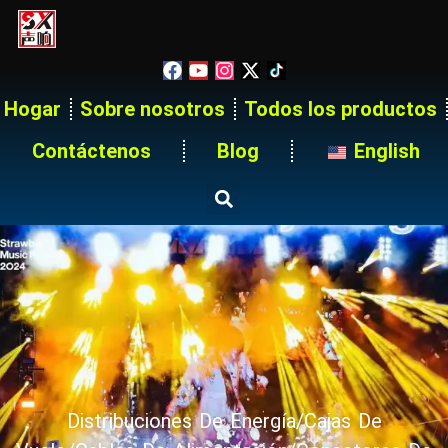
Hogar
Sobre nosotros
Todos los productos
Contáctenos
Blog
English
Distribuciones De Energía/Cajas De