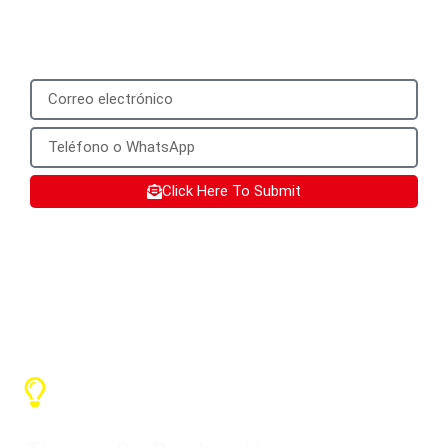
number that can be used to add you on
WhatsApp.
Click Here To Submit
Servicios SX