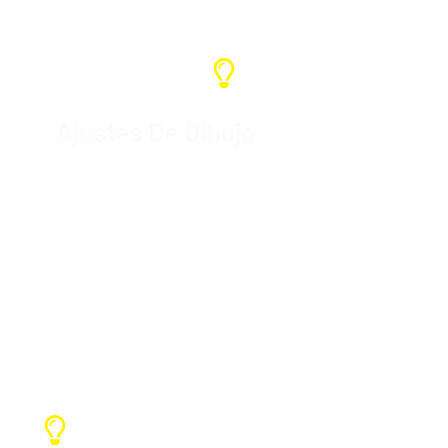
Ajustes De Dibujo
Para productos específicos,
diseñaremos los planos y los
produciremos previa confirmación
con el cliente. Podemos
personalizar su marca o LOGO