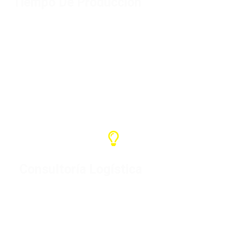
Tiempo De Producción
Dependiendo de la cantidad, el plazo
general de producción es de 7-15 días,
y el plazo de envío depende del país
de llegada.
Consultoría Logística
Si usted tiene su propio agente de
carga en China, utilizamos su agente