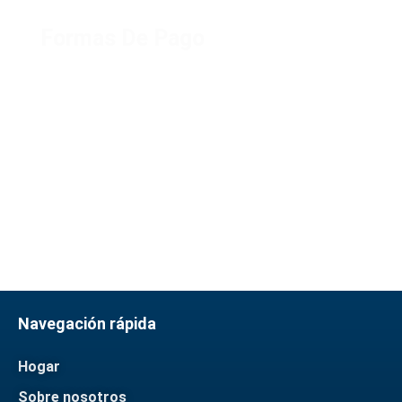
Formas De Pago
Normalmente utilizamos el
método de pago T/T, la mayoría
son Paypal, también podemos
aceptar otros métodos y
comunicarnos a tiempo
Navegación rápida
Hogar
Sobre nosotros