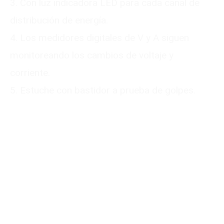
3. Con luz indicadora LED para cada canal de
distribución de energía.
4. Los medidores digitales de V y A siguen
monitoreando los cambios de voltaje y
corriente.
5. Estuche con bastidor a prueba de golpes.
Please submit your
information
We will reply to you with a quote for your
customized product within 24 hours. It
would be best to provide a mobile phone