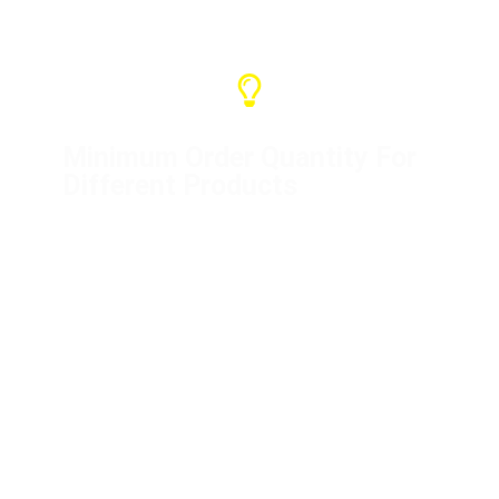
Minimum Order Quantity For
Different Products
Distribution box (1 unit)
Flight cases (10 units)
Mini distribution boxes (5 units)
Power cord (50 meters)
Crane controller (1 unit)