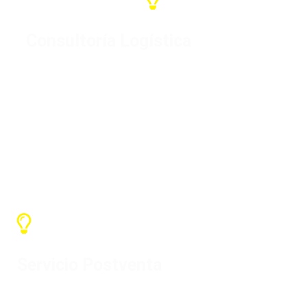
Consultoría Logística
Si usted tiene su propio agente de
carga en China, utilizamos su agente
de carga, si no, vamos a ayudar a
comprobar la carga sin añadir precio
Servicio Postventa