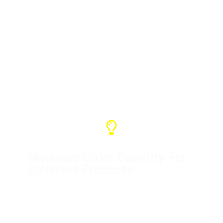
Nuestro servicio de garantía es de un
año y podemos ofrecerle diversos
tipos de asistencia. Si es nuestro
problema, póngase en contacto con
nosotros para resolverlo.
Minimum Order Quantity For
Different Products
Distribution box (1 unit)