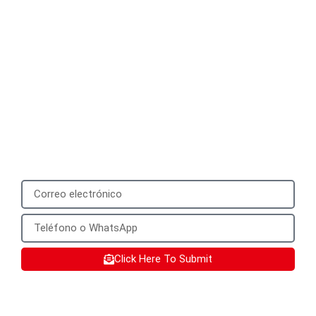
Please submit your
information
We will reply to you with a quote for your
customized product within 24 hours. It
would be best to provide a mobile phone
number that can be used to add you on
WhatsApp.
Click Here To Submit