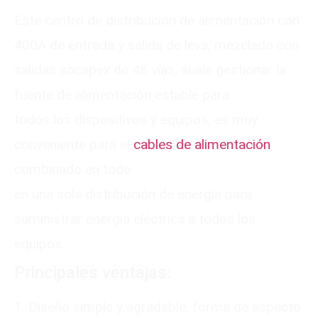
Este centro de distribución de alimentación con
400A de entrada y salida de leva, mezclado con
salidas socapex de 48 vías, suele gestionar la
fuente de alimentación estable para
todos los dispositivos y equipos, es muy
conveniente para el
cables de alimentación
combinado en todo
en una sola distribución de energía para
suministrar energía eléctrica a todos los
equipos.
Principales ventajas:
1. Diseño simple y agradable, forma de aspecto