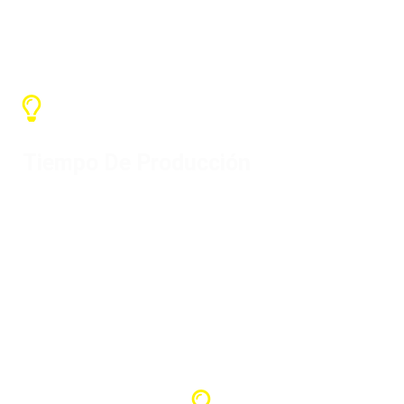
Servicios SX
Tiempo De Producción
Dependiendo de la cantidad, el plazo
general de producción es de 7-15 días,
y el plazo de envío depende del país
de llegada.