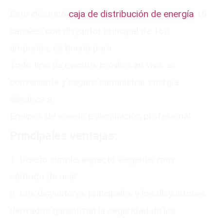
Este eléctrico
caja de distribución de energía
16
canales, con disyuntor principal de 160
amperios, es bueno para
Todo tipo de eventos móviles en vivo, es
conveniente y seguro suministrar energía
eléctrica a
Equipos de sonido e iluminación profesional.
Principales ventajas:
1. Diseño simple, aspecto elegante, muy
cómodo de usar.
2. Los disyuntores principales y los disyuntores
derivados garantizan la seguridad de los