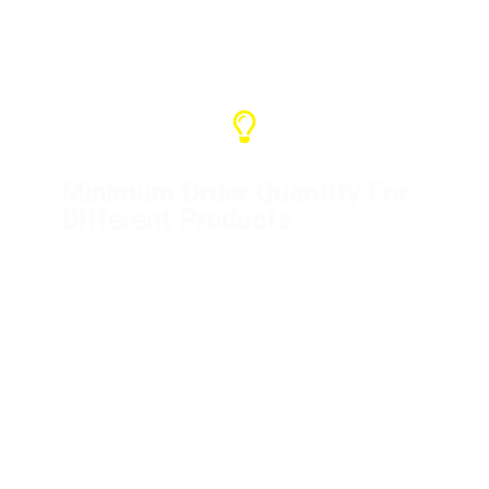
Minimum Order Quantity For
Different Products
Distribution box (1 unit)
Flight cases (10 units)
Mini distribution boxes (5 units)
Power cord (50 meters)