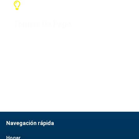
Formas De Pago
Normalmente utilizamos el
método de pago T/T, la mayoría
son Paypal, también podemos
aceptar otros métodos y
comunicarnos a tiempo
Navegación rápida
Hogar