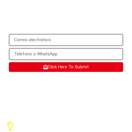
would be best to provide a mobile phone
number that can be used to add you on
WhatsApp.
Click Here To Submit
Servicios SX