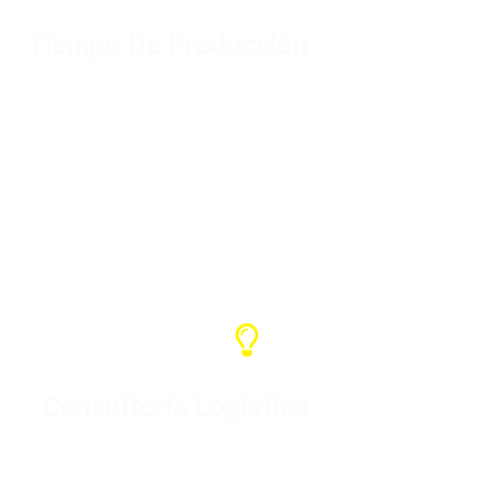
Tiempo De Producción
Dependiendo de la cantidad, el plazo
general de producción es de 7-15 días,
y el plazo de envío depende del país
de llegada.
Consultoría Logística
Si usted tiene su propio agente de