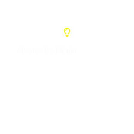
Crane controller (1 unit)
Ajustes De Dibujo
Para productos específicos,
diseñaremos los planos y los
produciremos previa confirmación
con el cliente. Podemos
personalizar su marca o LOGO