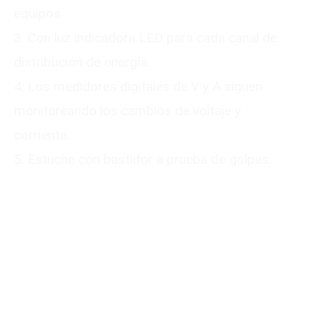
equipos.
3. Con luz indicadora LED para cada canal de
distribución de energía.
4. Los medidores digitales de V y A siguen
monitoreando los cambios de voltaje y
corriente.
5. Estuche con bastidor a prueba de golpes.
Please submit your
information
We will reply to you with a quote for your
customized product within 24 hours. It