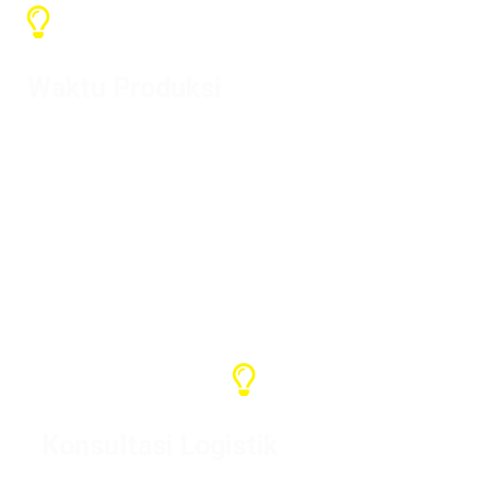
Waktu Produksi
Tergantung pada kuantitas, waktu
produksi umum adalah 7-15 hari, dan
waktu pengiriman tergantung pada
negara kedatangan.
Konsultasi Logistik