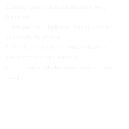
3.Dengan pemutus arus berkualitas tinggi
Schneider
4. Dengan lampu indikator LED untuk setiap
saluran distribusi daya
5. Meter tampilan digital terus memantau
perubahan tegangan dan arus
6.Pemasangan rak aluminium, kualitas sangat
tinggi
Please submit your
information