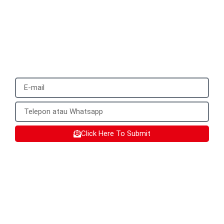
We will reply to you with a quote for your
customized product within 24 hours. It
would be best to provide a mobile phone
number that can be used to add you on
WhatsApp.
Click Here To Submit
Layanan SX