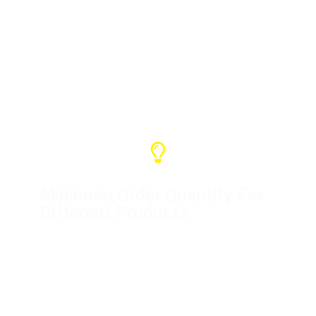
tahun dan kami dapat memberikan
berbagai dukungan. Jika ini adalah
masalah kami, silakan hubungi kami
untuk menyelesaikannya.
Minimum Order Quantity For
Different Products
Distribution box (1 unit)
Flight cases (10 units)