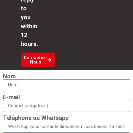
to
you
within
12
hours.
Contactez-
Nous
Nom
E-mail
Téléphone ou Whatsapp